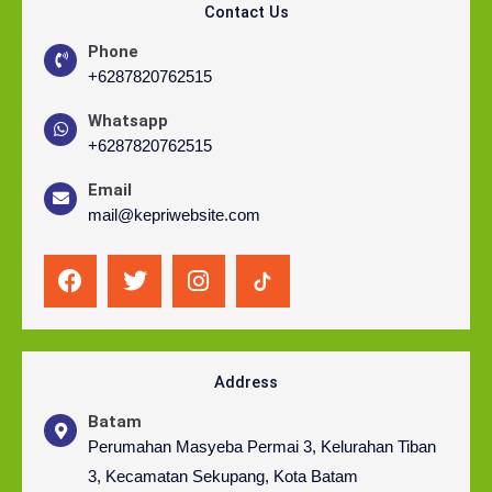
Contact Us
Phone
+6287820762515
Whatsapp
+6287820762515
Email
mail@kepriwebsite.com
F
T
I
R
a
w
n
t
c
i
s
m
e
t
t
i
b
t
a
c
o
e
g
o
Address
o
r
r
n
Batam
k
a
-
Perumahan Masyeba Permai 3, Kelurahan Tiban
m
t
3, Kecamatan Sekupang, Kota Batam
i