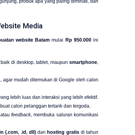
gunjung, produk apa yang paling diminati, dan
Website Media
uatan website Batam
mulai
Rp 950.000
ini
baik di desktop, tablet, maupun
smartphone
,
, agar mudah ditemukan di Google oleh calon
g lebih luas dan interaksi yang lebih efektif.
at calon pelanggan tertarik dan tergoda.
 atau
feedback
, membuka saluran komunikasi
 (.com, .id, dll)
dan
hosting gratis
di tahun