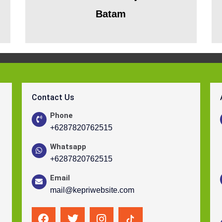
Batam
Contact Us
Phone
+6287820762515
Whatsapp
+6287820762515
Email
mail@kepriwebsite.com
F
T
I
R