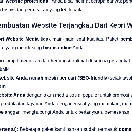
an
website profesional
, Anda bisa melihat berapa banyak pen
i bisnis dan pemasaran yang lebih baik.
embuatan Website Terjangkau Dari Kepri 
ri Website Media
tidak main-main soal kualitas. Paket
pemb
nsial yang mendukung
bisnis online
Anda:
n tampil memukau dan berfungsi optimal di semua perangkat, 
baik.
ebsite Anda ramah mesin pencari (SEO-friendly)
sejak awal
tam
.
ebsite Anda
dengan akun media sosial populer untuk promosi yan
produk atau layanan Anda dengan visual yang memukau, membu
elanggan menghubungi Anda untuk pertanyaan, pemesanan,
rtentu):
Beberapa paket kami bahkan sudah termasuk
domain