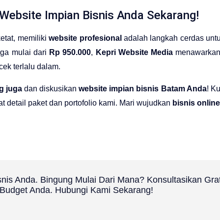
Website Impian Bisnis Anda Sekarang!
etat, memiliki
website profesional
adalah langkah cerdas unt
ga mulai dari
Rp 950.000
,
Kepri Website Media
menawarka
ek terlalu dalam.
g juga
dan diskusikan
website impian bisnis Batam Anda
! K
t detail paket dan portofolio kami. Mari wujudkan
bisnis onli
snis Anda. Bingung Mulai Dari Mana? Konsultasikan Gr
udget Anda. Hubungi Kami Sekarang!