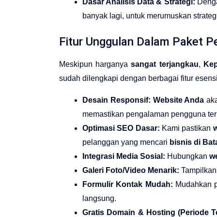
Dasar Analisis Data & Strategi:
Deng
banyak lagi, untuk merumuskan strateg
Fitur Unggulan Dalam Paket P
Meskipun harganya
sangat terjangkau
,
Kep
sudah dilengkapi dengan berbagai fitur ese
Desain Responsif:
Website Anda
aka
memastikan pengalaman pengguna ter
Optimasi SEO Dasar:
Kami pastikan
w
pelanggan yang mencari
bisnis di Ba
Integrasi Media Sosial:
Hubungkan
w
Galeri Foto/Video Menarik:
Tampilkan 
Formulir Kontak Mudah:
Mudahkan p
langsung.
Gratis Domain & Hosting (Periode Te