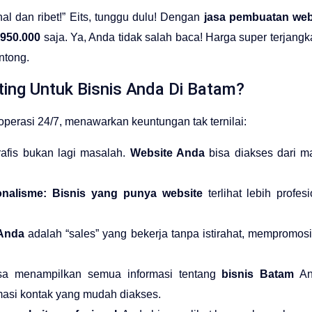
hal dan ribet!” Eits, tunggu dulu! Dengan
jasa pembuatan web
950.000
saja. Ya, Anda tidak salah baca! Harga super terjang
ntong.
ing Untuk Bisnis Anda Di Batam?
operasi 24/7, menawarkan keuntungan tak ternilai:
afis bukan lagi masalah.
Website Anda
bisa diakses dari m
onalisme:
Bisnis yang punya website
terlihat lebih profe
Anda
adalah “sales” yang bekerja tanpa istirahat, mempromos
a menampilkan semua informasi tentang
bisnis Batam
And
rmasi kontak yang mudah diakses.