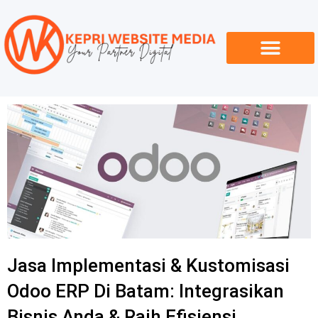
Skip
to
content
Insight / Artikel
Jasa Implementasi & Kustomisasi
Odoo ERP Di Batam: Integrasikan
Bisnis Anda & Raih Efisiensi