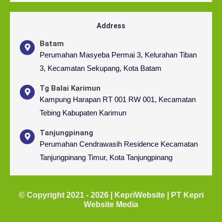
e
t
t
i
b
t
a
c
o
e
g
o
Address
o
r
r
n
Batam
k
a
-
Perumahan Masyeba Permai 3, Kelurahan Tiban
m
t
3, Kecamatan Sekupang, Kota Batam
i
k
Tg Balai Karimun
t
Kampung Harapan RT 001 RW 001, Kecamatan
o
k
Tebing Kabupaten Karimun
Tanjungpinang
Perumahan Cendrawasih Residence Kecamatan
Tanjungpinang Timur, Kota Tanjungpinang
© Copyright 2021 - 2026 | KepriWebsite | PT Kepri
Website Media