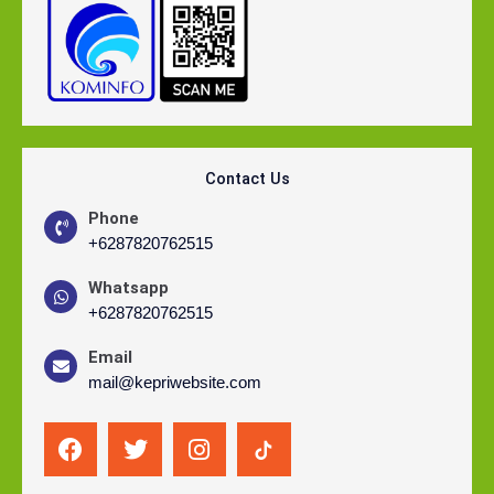
Contact Us
Phone
+6287820762515
Whatsapp
+6287820762515
Email
mail@kepriwebsite.com
F
T
I
R
a
w
n
t
c
i
s
m